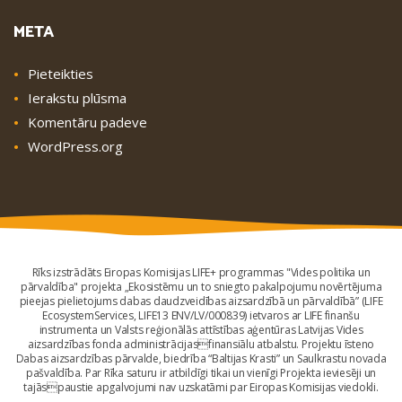
META
Pieteikties
Ierakstu plūsma
Komentāru padeve
WordPress.org
Rīks izstrādāts Eiropas Komisijas LIFE+ programmas "Vides politika un
pārvaldība" projekta „Ekosistēmu un to sniegto pakalpojumu novērtējuma
pieejas pielietojums dabas daudzveidības aizsardzībā un pārvaldībā” (LIFE
EcosystemServices, LIFE13 ENV/LV/000839) ietvaros ar LIFE finanšu
instrumenta un Valsts reģionālās attīstības aģentūras Latvijas Vides
aizsardzības fonda administrācijasfinansiālu atbalstu. Projektu īsteno
Dabas aizsardzības pārvalde, biedrība “Baltijas Krasti” un Saulkrastu novada
pašvaldība. Par Rīka saturu ir atbildīgi tikai un vienīgi Projekta ieviesēji un
tajāspaustie apgalvojumi nav uzskatāmi par Eiropas Komisijas viedokli.