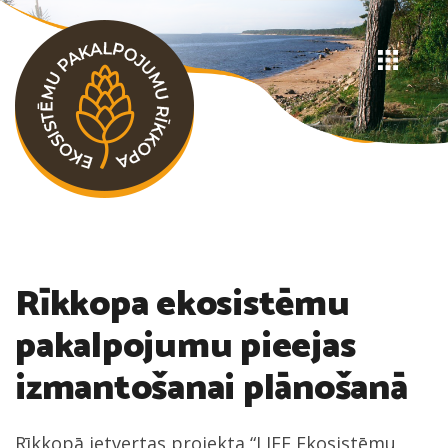
Rīkkopa ekosistēmu
pakalpojumu pieejas
izmantošanai plānošanā
Rīkkopā ietvertas projekta “LIFE Ekosistēmu