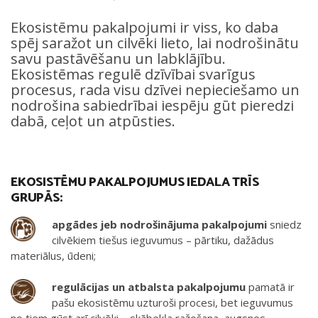
Ekosistēmu pakalpojumi ir viss, ko daba
spēj saražot un cilvēki lieto, lai nodrošinātu
savu pastāvēšanu un labklājību.
Ekosistēmas regulē dzīvībai svarīgus
procesus, rada visu dzīvei nepieciešamo un
nodrošina sabiedrībai iespēju gūt pieredzi
dabā, ceļot un atpūsties.
EKOSISTĒMU PAKALPOJUMUS IEDALA TRĪS
GRUPĀS:
apgādes jeb nodrošinājuma pakalpojumi
sniedz
cilvēkiem tiešus ieguvumus – pārtiku, dažādus
materiālus, ūdeni;
regulācijas un atbalsta pakalpojumu
pamatā ir
pašu ekosistēmu uzturoši procesi, bet ieguvumus