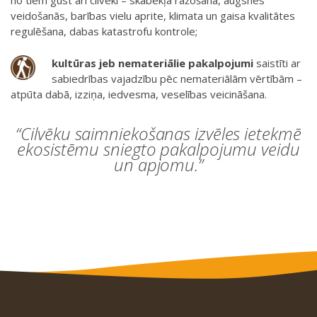
no tiem gūst arī cilvēki – skābekļa ražošana, augsnes
veidošanās, barības vielu aprite, klimata un gaisa kvalitātes
regulēšana, dabas katastrofu kontrole;
kultūras jeb nemateriālie pakalpojumi
saistīti ar
sabiedrības vajadzību pēc nemateriālām vērtībām –
atpūta dabā, izziņa, iedvesma, veselības veicināšana.
“Cilvēku saimniekošanas izvēles ietekmē
ekosistēmu sniegto pakalpojumu veidu
un apjomu.”