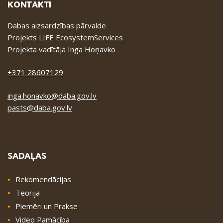
KONTAKTI
Dabas aizsardzības pārvalde
Projekts LIFE EcosystemServices
Projekta vadītāja Inga Hoņavko
+371 28607129
inga.honavko@daba.gov.lv
pasts@daba.gov.lv
SADAĻAS
Rekomendācijas
Teorija
Piemēri un Prakse
Video Pamācība