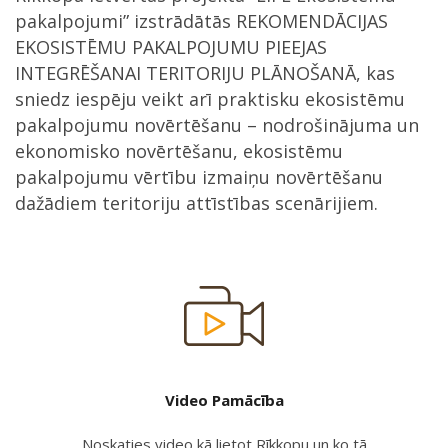
pakalpojumi” izstrādātās REKOMENDĀCIJAS
EKOSISTĒMU PAKALPOJUMU PIEEJAS
INTEGRĒŠANAI TERITORIJU PLĀNOŠANĀ, kas
sniedz iespēju veikt arī praktisku ekosistēmu
pakalpojumu novērtēšanu – nodrošinājuma un
ekonomisko novērtēšanu, ekosistēmu
pakalpojumu vērtību izmaiņu novērtēšanu
dažādiem teritoriju attīstības scenārijiem.
Video Pamācība
Noskaties video kā lietot Rīkkopu un ko tā